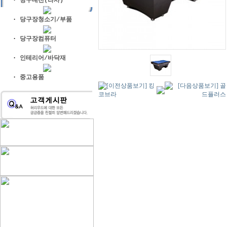
·
당구대천(라사)
·
당구장청소기/부품
·
당구장컴퓨터
·
인테리어/바닥재
·
중고용품