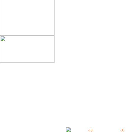
(
0
)
(
1
)