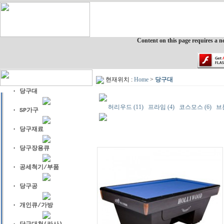
Content on this page requires a n
현재위치 :
Home
>
당구대
·
당구대
허리우드 (11)
프라임 (4)
코스모스 (6)
브론
·
SP가구
·
당구재료
·
당구장용큐
·
공세척기/부품
·
당구공
·
개인큐/가방