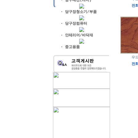
·
당구대천(라사)
전
·
당구장청소기/부품
·
당구장컴퓨터
·
인테리어/바닥재
·
중고용품
우
전