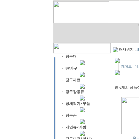
현재위치 :
H
·
당구대
카페트
데
·
SP가구
·
당구재료
총
6
개의 상품
·
당구장용큐
·
공세척기/부품
·
당구공
·
개인큐/가방
우