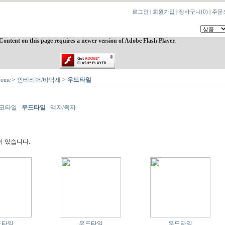
로그인
|
회원가입
|
장바구니
(0)
|
주문
Content on this page requires a newer version of Adobe Flash Player.
ome
>
인테리어/바닥재
>
우드타일
코타일
우드타일
액자/족자
이 있습니다.
드타일
우드타일
우드타일