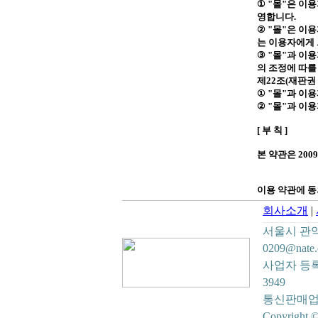
①
"
몰
"
은 이용
영합니다
.
②
"
몰
"
은 이용
는 이용자에게 
③
"
몰
"
과 이용
의 조정에 따를
제
22
조
(
재판권
①
"
몰
"
과 이
②
"
몰
"
과 이
[
부 칙
]
본 약관은
2009
이용 약관에 
회사소개
|
서울시 관악구 봉
0209@nate
사업자 등록번
3949
통신판매업신
Copyright