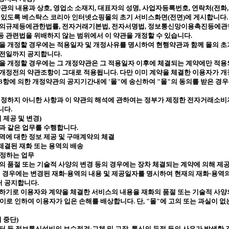
약관의 내용과 상호
,
영업소 소재지
,
대표자의 성명
,
사업자등록번호
,
연락처
(
전화
수 있도록 베스탁스 코리아 인터넷쇼핑몰의 초기 서비스화면
(
전면
)
에 게시합니다
.
관의규제등에관한법률
,
전자거래기본법
,
전자서명법
,
정보통신망이용촉진등에관
 관련법을 위배하지 않는 범위에서 이 약관을 개정할 수 있습니다
.
을 개정할 경우에는 적용일자 및 개정사유를 명시하여 현행약관과 함께 몰의 
 전일까지 공지합니다
.
을 개정할 경우에는 그 개정약관은 그 적용일자 이후에 체결되는 계약에만 적용되
 개정전의 약관조항이 그대로 적용됩니다
.
다만 이미 계약을 체결한 이용자가 
3
항에 의한 개정약관의 공지기간내에
'
몰
"
에 송신하여
"
몰
"
의 동의를 받은 경
 정하지 아니한 사항과 이 약관의 해석에 관하여는 정부가 제정한 전자거래소
니다
.
 제공 및 변경
)
과 같은 업무를 수행합니다
.
역에 대한 정보 제공 및 구매계약의 체결
체결된 재화 또는 용역의 배송
정하
는 업무
의 품절 또는 기술적 사양의 변경 등의 경우에는 장차 체결되는 계약에 의해 제
 경우에는 변경된 재화·용역의 내용 및 제공일자를 명시하여 현재의 재화·용역의
터 공지합니다
.
하기로 이용자와 계약을 체결한 서비스의 내용을 재화의 품절 또는 기술적 사양
 이로 인하여 이용자가 입은 손해를 배상합니다
.
단
, "
몰
"
에 고의 또는 과실이 
 중단
)
터 등 정보통신설비의 보수점검·교체 및 고장
,
통신의 두절 등의 사유가 발생한