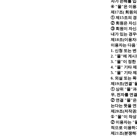
자가 손해를 입
④
"
몰
"
은 이용
제
17
조
(
회원의
① 제
15
조의 
② 회원은 자
③ 회원이 자
내가 있는 경우
제
18
조
(
이용자
이용자는 다음
1.
신청 또는 
2. "
몰
"
에 게시
3. "
몰
"
이 정한
4. "
몰
"
기타 제
5. "
몰
"
기타 제
6.
외설 또는 
제
19
조
(
연결
"
① 상위
"
몰
"
과
우
,
전자를 연
② 연결
"
몰
"
은
는다는 뜻을 
제
20
조
(
저작권
①
"
몰
"
이 작성
② 이용자는
"
적으로 이용하
제
21
조
(
분쟁해