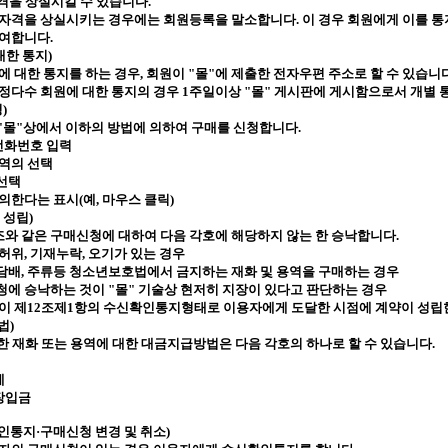
격을 상실시킬 수 있습니다
.
원자격을 상실시키는 경우에는 회원등록을 말소합니다
.
이 경우 회원에게 이를 
부여합니다
.
대한 통지
)
에 대한 통지를 하는 경우
,
회원이
"
몰
"
에 제출한 전자우편 주소로 할 수 있습니
정다수 회원에 대한 통지의 경우
1
주일이상
"
몰
"
게시판에 게시함으로서 개별 
청
)
"
몰
"
상에서 이하의 방법에 의하여 구매를 신청합니다
.
전화번호 입력
용역의 선택
선택
동의한다는 표시
(
예
,
마우스 클릭
)
 성립
)
조와 같은 구매신청에 대하여 다음 각호에 해당하지 않는 한 승낙합니다
.
 허위
,
기재누락
,
오기가 있는 경우
담배
,
주류등 청소년보호법에서 금지하는 재화 및 용역을 구매하는 경우
청에 승낙하는 것이
"
몰
"
기술상 현저히 지장이 있다고 판단하는 경우
이 제
12
조제
1
항의 수신확인통지형태로 이용자에게 도달한 시점에 계약이 성립
법
)
한 재화 또는 용역에 대한 대금지급방법은 다음 각호의 하나로 할 수 있습니다
.
제
장입금
인통지·구매신청 변경 및 취소
)