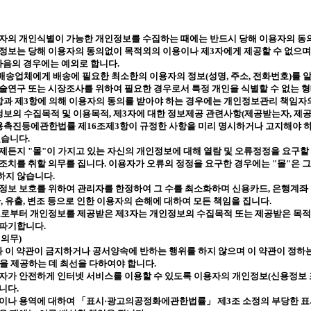
자의 개인식별이 가능한 개인정보를 수집하는 때에는 반드시 당해 이용자의 동
인정보는 당해 이용자의 동의없이 목적외의 이용이나 제
3
자에게 제공할 수 없으며
다음의 경우에는 예외로 합니다
.
배송업체에게 배송에 필요한 최소한의 이용자의 정보
(
성명
,
주소
,
전화번호
)
를 
술연구 또는 시장조사를 위하여 필요한 경우로서 특정 개인을 식별할 수 없는 
항과 제
3
항에 의해 이용자의 동의를 받아야 하는 경우에는 개인정보관리 책임자
정보의 수집목적 및 이용목적
,
제
3
자에 대한 정보제공 관련사항
(
제공받는자
,
제공
용촉진등에관한법률 제
16
조제
3
항이 규정한 사항을 미리 명시하거나 고지해야 
있습니다
.
언제든지
"
몰
"
이 가지고 있는 자신의 개인정보에 대해 열람 및 오류정정을 요구할
조치를 취할 의무를 집니다
.
이용자가 오류의 정정을 요구한 경우에는
"
몰
"
은 
하지 않습니다
.
정보 보호를 위하여 관리자를 한정하여 그 수를 최소화하며 신용카드
,
은행계좌 
난
,
유출
,
변조 등으로 인한 이용자의 손해에 대하여 모든 책임을 집니다
.
그로부터 개인정보를 제공받은 제
3
자는 개인정보의 수집목적 또는 제공받은 목적
 파기합니다
.
 의무
)
 이 약관이 금지하거나 공서양속에 반하는 행위를 하지 않으며 이 약관이 정하
을 제공하는 데 최선을 다하여야 합니다
.
자가 안전하게 인터넷 서비스를 이용할 수 있도록 이용자의 개인정보
(
신용정보 
합니다
.
품이나 용역에 대하여 「표시·광고의공정화에관한법률」 제
3
조 소정의 부당한 