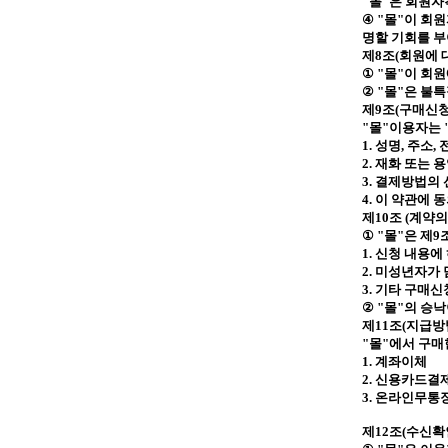
"
몰
"
은 회원자
④
"
몰
"
이 회
명할 기회를 
제
8
조
(
회원에 
①
"
몰
"
이 회원
②
"
몰
"
은 불특
제
9
조
(
구매신
"
몰
"
이용자는
1.
성명
,
주소
,
2.
재화 또는 
3.
결제방법의 
4.
이 약관에 
제
10
조
(
계약의
①
"
몰
"
은 제
9
1.
신청 내용에
2.
미성년자가 
3.
기타 구매신
②
"
몰
"
의 승낙
제
11
조
(
지급방
"
몰
"
에서 구매
1.
계좌이체
2.
신용카드결
3.
온라인무통
제
12
조
(
수신확