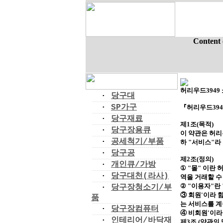
Content 
허리우드394
·
당구대
·
SP가구
『허리우드394
·
당구재료
제
1
조
(
목적
)
·
당구장용큐
이 약관은 허리
·
공세척기/부품
하
"
서비스
"
라
·
당구공
제
2
조
(
정의
)
·
개인큐/가방
①
"
몰
"
이란 
·
당구대천(라사)
역을 거래할 수
②
"
이용자
"
란
·
당구장청소기/부
③ 회원
'
이라 
품
는 서비스를 계
·
당구장컴퓨터
④ 비회원
'
이라
·
인테리어/바닥재
제
3
조
(
약관의 