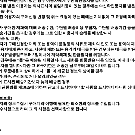
용자의 구매신청이 있는 경우 이용자에게 수신확인통지를 합니다
.
를 받은 이용자는 의사표시의 불일치등이 있는 경우에는 수신확인통지를 받은 
있습니다
.
전 이용자의 구매신청 변경 및 취소 요청이 있는 때에는 지체없이 그 요청에 따
가 구매한 재화에 대해 배송수단
,
수단별 배송비용 부담자
,
수단별 배송기간 등
배송기간을 초과한 경우에는 그로 인한 이용자의 손해를 배상합니다
.
반품 및 교환
)
자가 구매신청한 재화 또는 용역이 품절등의 사유로 재화의 인도 또는 용역의 제
 이용자에게 통지하고
,
사전에 재화 또는 용역의 대금을 받은 경우에는 대금을 받
그 사유발생일로부터
3
일이내에 계약해제 및 환급절차를 취합니다
.
 경우에는
"
몰
"
은 배송된 재화일지라도 재화를 반품받은 다음 영업일 이내에 이
조치를 합니다
.
다만 그 요구기한은 배송된 날로부터
20
일 이내로 합니다
.
가 주문내용과 상이하거나
"
몰
"
이 제공한 정보와 상이할 경우
가 파손
,
손상되었거나 오염되었을 경우
에 표시된 배송기간보다 늦게 배송된 경우
관한법률 제
18
조에 의하여 광고에 표시하여야 할 사항을 표시하지 아니한 상
보보호
)
자의 정보수집시 구매계약 이행에 필요한 최소한의 정보를 수집합니다
.
수사항으로 하며 그 외 사항은 선택사항으로 합니다
.
호