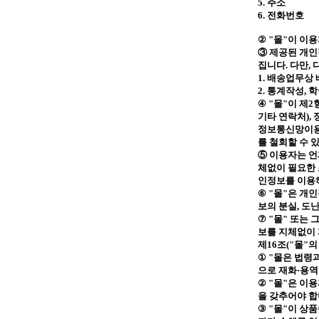
5.
주소
6.
전화번호
②
"
몰
"
이 이용
③ 제공된 개
집니다
.
다만
,
1.
배송업무상 
2.
통계작성
,
학
④
"
몰
"
이 제
2
기타 연락처
),
정보통신망이
를 철회할 수 
⑤ 이용자는 
체없이 필요한 
인정보를 이용
⑥
"
몰
"
은 개인
보의 분실
,
도
⑦
"
몰
"
또는 
보를 지체없이
제
16
조
("
몰
"
의
①
"
몰은 법령과
으로 재화·용역
②
"
몰
"
은 이용
을 갖추어야 
③
"
몰
"
이 상