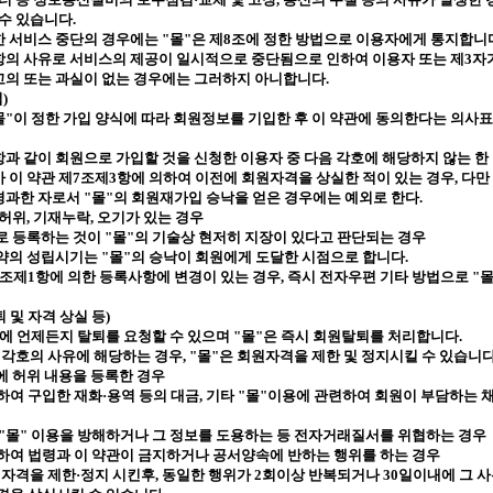
 수 있습니다
.
한 서비스 중단의 경우에는
"
몰
"
은 제
8
조에 정한 방법으로 이용자에게 통지합니
항의 사유로 서비스의 제공이 일시적으로 중단됨으로 인하여 이용자 또는 제
3
자
고의 또는 과실이 없는 경우에는 그러하지 아니합니다
.
입
)
몰
"
이 정한
가입 양식에 따라 회원정보를 기입한 후 이 약관에 동의한다는 의사
항과 같이 회원으로 가입할 것을 신청한 이용자 중 다음 각호에 해당하지 않는 
 이 약관 제
7
조제
3
항에 의하여 이전에 회원자격을 상실한 적이 있는 경우
,
다만
경과한 자로서
"
몰
"
의 회원재가입 승낙을 얻은 경우에는 예외로 한다
.
 허위
,
기재누락
,
오기가 있는 경우
로 등록하는 것이
"
몰
"
의 기술상 현저히 지장이 있다고 판단되는 경우
약의 성립시기는
"
몰
"
의 승낙이 회원에게 도달한 시점으로 합니다
.
조제
1
항에 의한 등록사항에 변경이 있는 경우
,
즉시 전자우편 기타 방법으로
"
 및 자격 상실 등
)
에 언제든지 탈퇴를 요청할 수 있으며
"
몰
"
은 즉시 회원탈퇴를 처리합니다
.
 각호의 사유에 해당하는 경우
, "
몰
"
은 회원자격을 제한 및 정지시킬 수 있습니
에 허위 내용을 등록한 경우
하여 구입한 재화·용역 등의 대금
,
기타
"
몰
"
이용에 관련하여 회원이 부담하는 채
"
몰
"
이용을 방해하거나 그 정보를 도용하는 등 전자거래질서를 위협하는 경우
하여 법령과 이 약관이 금지하거나 공서양속에 반하는 행위를 하는 경우
 자격을 제한·정지 시킨후
,
동일한 행위가
2
회이상 반복되거나
30
일이내에 그 