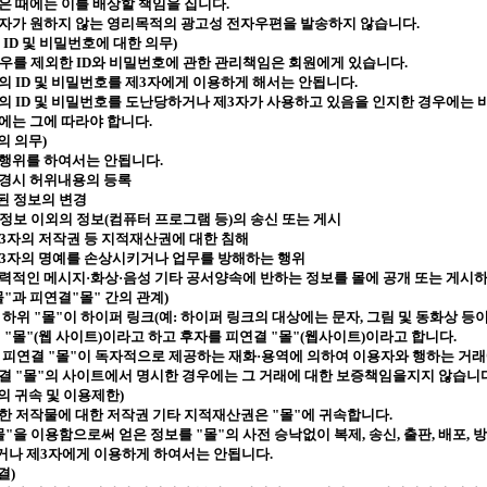
은 때에는 이를 배상할 책임을 집니다
.
자가 원하지 않는 영리목적의 광고성 전자우편을 발송하지 않습니다
.
ID
및 비밀번호에 대한 의무
)
경우를 제외한
ID
와 비밀번호에 관한 관리책임은 회원에게 있습니다
.
신의
ID
및 비밀번호를 제
3
자에게 이용하게 해서는 안됩니다
.
신의
ID
및 비밀번호를 도난당하거나 제
3
자가 사용하고 있음을 인지한 경우에는 
에는 그에 따라야 합니다
.
의 의무
)
 행위를 하여서는 안됩니다
.
변경시 허위내용의 등록
된 정보의 변경
정보 이외의 정보
(
컴퓨터 프로그램 등
)
의 송신 또는 게시
3
자의 저작권 등 지적재산권에 대한 침해
3
자의 명예를 손상시키거나 업무를 방해하는 행위
폭력적인 메시지·화상·음성 기타 공서양속에 반하는 정보를 몰에 공개 또는 게시
몰
"
과 피연결
"
몰
"
간의 관계
)
 하위
"
몰
"
이 하이퍼 링크
(
예
:
하이퍼 링크의 대상에는 문자
,
그림 및 동화상 등
결
"
몰
"(
웹 사이트
)
이라고 하고 후자를 피연결
"
몰
"(
웹사이트
)
이라고 합니다
.
 피연결
"
몰
"
이 독자적으로 제공하는 재화·용역에 의하여 이용자와 행하는 거
연결
"
몰
"
의 사이트에서 명시한 경우에는 그 거래에 대한 보증책임을지지 않습니
의 귀속 및 이용제한
)
한 저작물에 대한 저작권 기타 지적재산권은
"
몰
"
에 귀속합니다
.
몰
"
을 이용함으로써 얻은 정보를
"
몰
"
의 사전 승낙없이 복제
,
송신
,
출판
,
배포
,
방
거나 제
3
자에게 이용하게 하여서는 안됩니다
.
결
)