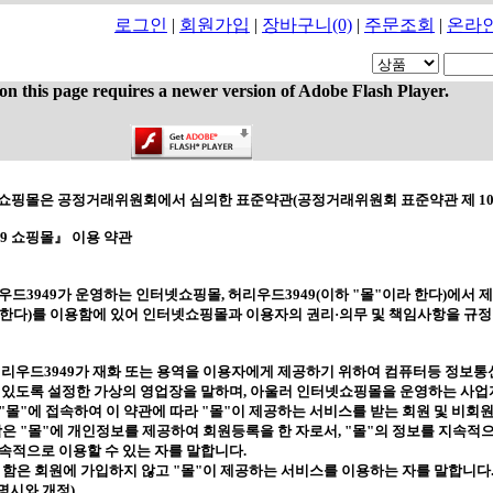
로그인
|
회원가입
|
장바구니
(0)
|
주문조회
|
온라
on this page requires a newer version of Adobe Flash Player.
9 쇼핑몰은 공정거래위원회에서 심의한 표준약관
(
공정거래위원회 표준약관 제
10
9 쇼핑몰』 이용 약관
우드3949가 운영하는 인터넷쇼핑몰
, 허리우드3949
(
이하
"
몰
"
이라 한다
)
에서 
 한다
)
를 이용함에 있어 인터넷쇼핑몰과 이용자의 권리·의무 및 책임사항을 규
허리우드3949가 재화 또는 용역을 이용자에게 제공하기 위하여 컴퓨터등 정보통
 있도록 설정한 가상의 영업장을 말하며
,
아울러 인터넷쇼핑몰을 운영하는 사업
"
몰
"
에 접속하여 이 약관에 따라
"
몰
"
이 제공하는 서비스를 받는 회원 및 비회
함은
"
몰
"
에 개인정보를 제공하여 회원등록을 한 자로서
, "
몰
"
의 정보를 지속적
속적으로 이용할 수 있는 자를 말합니다
.
 함은 회원에 가입하지 않고
"
몰
"
이 제공하는 서비스를 이용하는 자를 말합니다
명시와 개정
)