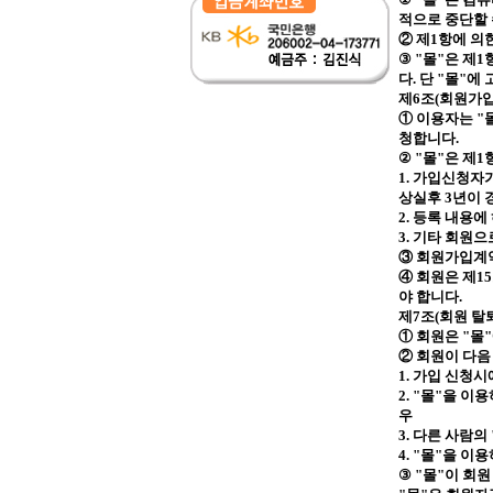
적으로 중단할
② 제
1
항에 의
③
"
몰
"
은 제
1
다
.
단
"
몰
"
에 
제
6
조
(
회원가
① 이용자는
"
청합니다
.
②
"
몰
"
은 제
1
1.
가입신청자가
상실후
3
년이 
2.
등록 내용에
3.
기타 회원으
③ 회원가입계
④ 회원은 제
15
야 합니다
.
제
7
조
(
회원 탈퇴
① 회원은
"
몰
"
② 회원이 다음
1.
가입 신청시
2. "
몰
"
을 이용
우
3.
다른 사람의
4. "
몰
"
을 이용
③
"
몰
"
이 회원