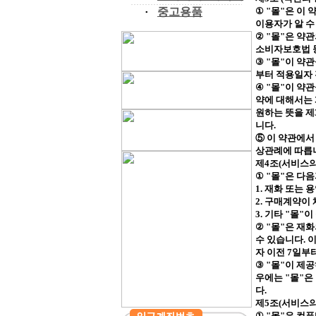
①
"
몰
"
은 이 
·
중고용품
이용자가 알 
②
"
몰
"
은 약
소비자보호법 등
③
"
몰
"
이 약관
부터 적용일자
④
"
몰
"
이 약관
약에 대해서는
원하는 뜻을 제
니다
.
⑤ 이 약관에서
상관례에 따릅
제
4
조
(
서비스의
①
"
몰
"
은 다음
1.
재화 또는 용
2.
구매계약이 
3.
기타
"
몰
"
이
②
"
몰
"
은 재화
수 있습니다
.
이
자 이전
7
일부
③
"
몰
"
이 제공
우에는
"
몰
"
은
다
.
제
5
조
(
서비스의
①
"
몰
"
은 컴퓨