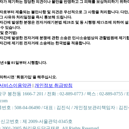
자가 제기하는 정당한 의견이나 불만을 반영하고 그 피해를 보상처리하기 위하
자로부터 제출되는 불만사항 및 의견은 우선적으로 그 사항을 처리합니다
.
다만
그 사유와 처리일정을 즉시 통보해 드립니다
.
자간에 발생한 분쟁은 전자거래기본법 제
28
조 및 동 시행령 제
15
조에 의하여 
 수 있습니다
.
 및 준거법
)
용자간에 발생한 전자거래 분쟁에 관한 소송은 민사소송법상의 관할법원에 제기
용자간에 제기된 전자거래 소송에는 한국법을 적용합니다
.
년 6
월 01
일
부터
시행합니다
.
동의하시면
'
회원가입
'
을 해주십시오
.
서비스이용약관
|
개인정보 취급방침
천동 1666-7 201 / 전화 : 02-889-0773 / 팩스 : 02-889-0755
/ E
.com
호 : 508-04-06490 / 대표 : 김진식 / 개인정보관리책임자 : 김
고번호 : 제 2009-서울관악-0345호
 © 2001-2005 허리우드당구재료. All Rights Reserved.