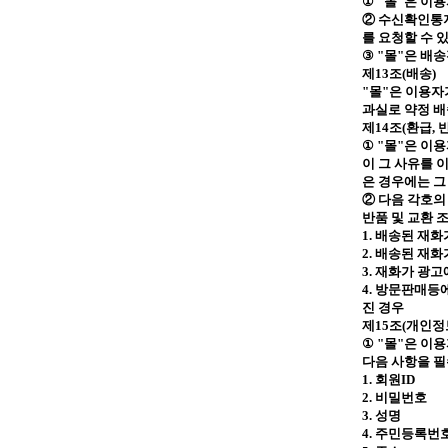
①
"
몰
"
은 이
② 수신확인통지
를 요청할 수 
③
"
몰
"
은 배송
제
13
조
(
배송
)
"
몰
"
은 이용자
과실로 약정 
제
14
조
(
환급
,
①
"
몰
"
은 이용
이 그 사유를
은 경우에는 
② 다음 각호의
반품 및 교환 
1.
배송된 재화
2.
배송된 재화
3.
재화가 광고
4.
방문판매등에
진 경우
제
15
조
(
개인정
①
"
몰
"
은 이용
다음 사항을 필
1.
회원
ID
2.
비밀번호
3.
성명
4.
주민등록번