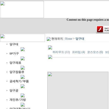
Content on this page requires a n
현재위치 :
Home
>
당구대
·
당구대
허리우드 (11)
프라임 (4)
코스모스 (6)
브론
·
SP가구
·
당구재료
·
당구장용큐
·
공세척기/부품
·
당구공
·
개인큐/가방