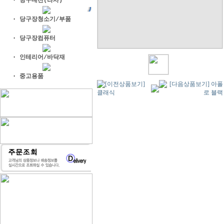
·
당구대천(라사)
·
당구장청소기/부품
·
당구장컴퓨터
·
인테리어/바닥재
·
중고용품