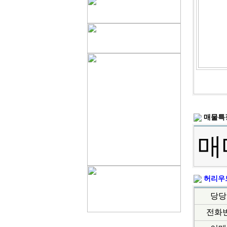
매물특
매
허리우
당당
전화