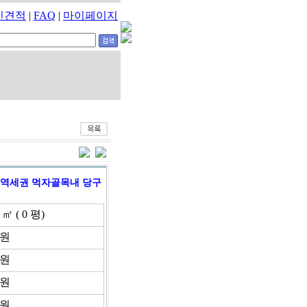
인견적
|
FAQ
|
마이페이지
역세권 먹자골목내 당구
 ㎡ ( 0 평)
만원
만원
만원
만원