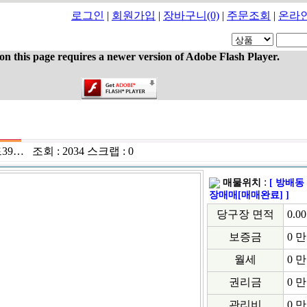
로그인
|
회원가입
|
장바구니
(0)
|
주문조회
|
온라
on this page requires a newer version of Adobe Flash Player.
39…
조회 :
2034
스크랩 :
0
:
매물위치
[
방배동 
장매매[매매완료]
]
당구장 면적
0.00
보증금
0 
월세
0 
권리금
0 
관리비
0 