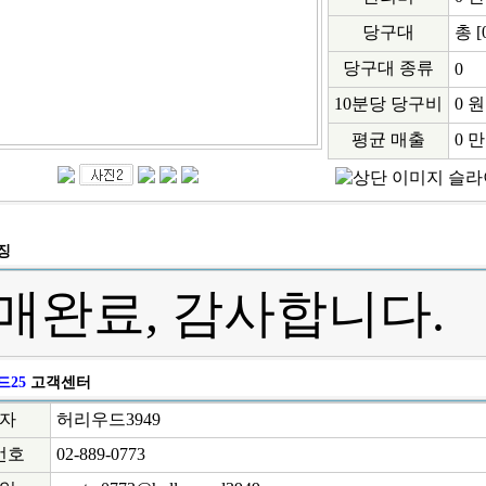
당구대
총 [
당구대 종류
0
10분당 당구비
0 원
평균 매출
0 
징
매완료, 감사합니다.
드25
고객센터
자
허리우드3949
번호
02-889-0773